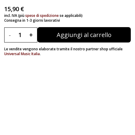
15,90 €
incl. IVA (più
spese di spedizione
se applicabili)
2
Consegna in 1-3 giorni lavorativi
in
Co
-
1
+
Aggiungi al carrello
Le vendite vengono elaborate tramite il nostro partner shop ufficiale
Universal Music Italia
.
Le
Un